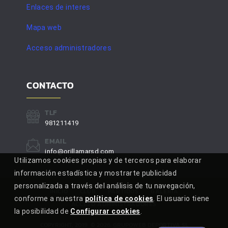
Enlaces de interes
Mapa web
Acceso administradores
CONTACTO
TLF
981211419
EMAIL
info@orillamarsd.com
Utilizamos cookies propias y de terceros para elaborar
información estadística y mostrarte publicidad
personalizada a través del análisis de tu navegación,
INICIO
CLUB
PARTIDOS
GALERÍA
conforme a nuestra
política de cookies
. El usuario tiene
ACCESO ADMINISTRADORES
la posibilidad de
Configurar cookies
.
COPYRIGHT, 2019
©
2026
.
GRUPOWEB DEPORTIVA SL