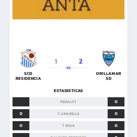
1
2
VS
SCD
ORILLAMAR
RESIDENCIA
SD
ESTADISTICAS
0
PENALTY
0
0
T AMARILLA
0
0
T ROJA