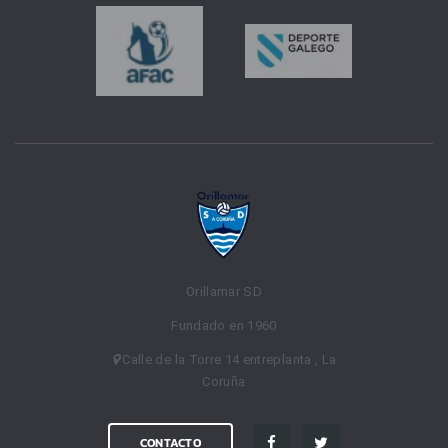
Orillamar SD
Fundado en 1960
Calle de la Torre 14 entreplanta , La
Coruña
CONTACTO