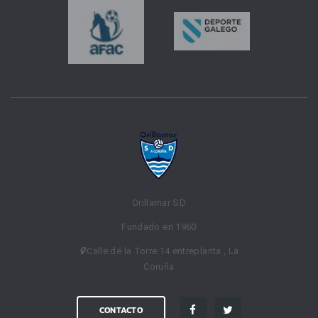
Orillamar SD
Fundado en 1960
Calle de la Torre 14 entreplanta , La
Coruña
CONTACTO